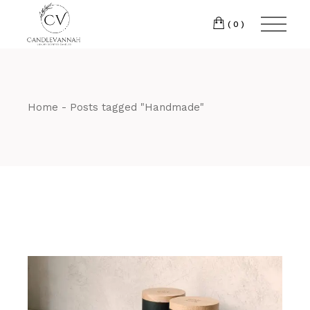
Skip
to
the
(0)
content
Home
Posts tagged "Handmade"