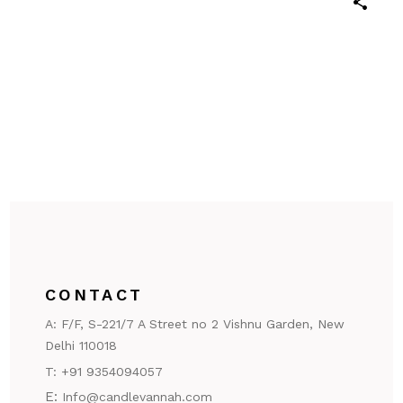
CONTACT
A:
F/F, S-221/7 A Street no 2 Vishnu Garden, New
Delhi 110018
T:
+91 9354094057
E:
Info@candlevannah.com